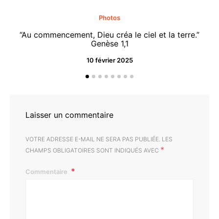
Photos
“Au commencement, Dieu créa le ciel et la terre.”
“M
Genèse 1,1
10 février 2025
Laisser un commentaire
VOTRE ADRESSE E-MAIL NE SERA PAS PUBLIÉE.
LES
*
CHAMPS OBLIGATOIRES SONT INDIQUÉS AVEC
Commentaire