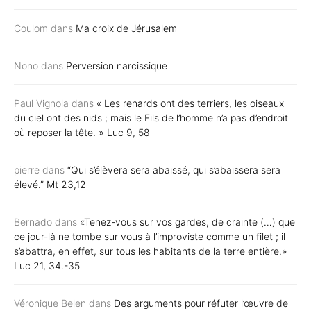
Coulom
dans
Ma croix de Jérusalem
Nono
dans
Perversion narcissique
Paul Vignola
dans
« Les renards ont des terriers, les oiseaux
du ciel ont des nids ; mais le Fils de l’homme n’a pas d’endroit
où reposer la tête. » Luc 9, 58
pierre
dans
“Qui s’élèvera sera abaissé, qui s’abaissera sera
élevé.” Mt 23,12
Bernado
dans
«Tenez-vous sur vos gardes, de crainte (…) que
ce jour-là ne tombe sur vous à l’improviste comme un filet ; il
s’abattra, en effet, sur tous les habitants de la terre entière.»
Luc 21, 34.-35
Véronique Belen
dans
Des arguments pour réfuter l’œuvre de