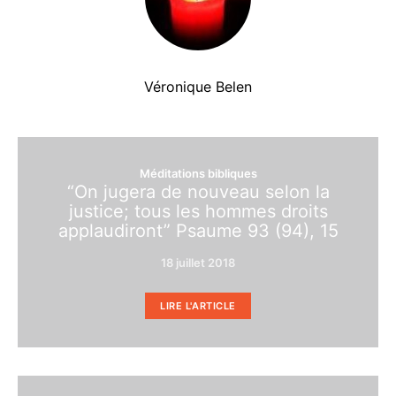
Véronique Belen
Méditations bibliques
“On jugera de nouveau selon la
justice; tous les hommes droits
applaudiront” Psaume 93 (94), 15
18 juillet 2018
LIRE L'ARTICLE