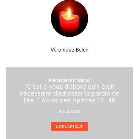
Véronique Belen
Méditations bibliques
“C’est à vous d’abord qu’il était
nécessaire d’adresser la parole de
Dieu” Actes des Apôtres 13, 46
9 mai 2020
LIRE L'ARTICLE