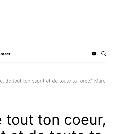
ntact
, de tout ton esprit et de toute ta force.” Marc
 tout ton coeur,