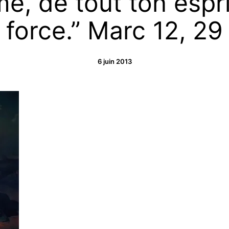
e, de tout ton espri
force.” Marc 12, 29
6 juin 2013