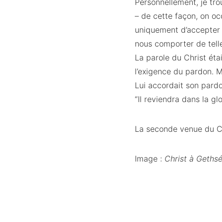
Personnellement, je tro
– de cette façon, on occ
uniquement d’accepter d
nous comporter de telle
La parole du Christ éta
l’exigence du pardon. M
Lui accordait son pardo
“Il reviendra dans la gl
La seconde venue du Ch
Image :
Christ à Geth