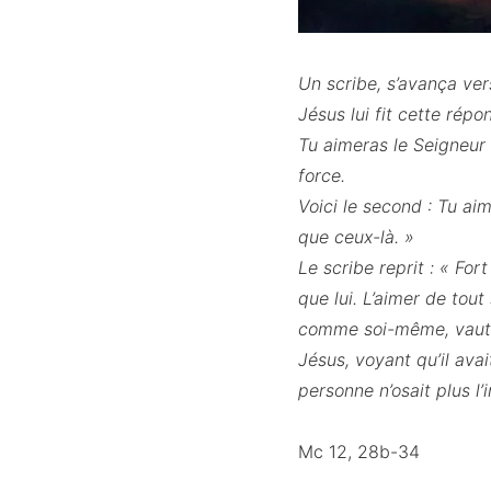
Un scribe, s’avança ve
Jésus lui fit cette répo
Tu aimeras le Seigneur 
force.
Voici le second : Tu a
que ceux-là. »
Le scribe reprit : « For
que lui. L’aimer de tou
comme soi-même, vaut m
Jésus, voyant qu’il avai
personne n’osait plus l’i
Mc 12, 28b-34