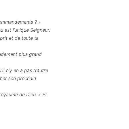
s commandements ? »
eu est l’unique Seigneur.
prit et de toute ta
andement plus grand
’il n’y en a pas d’autre
aimer son prochain
u royaume de Dieu. » Et