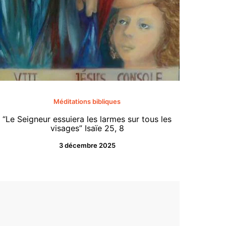
«Tenez-
Méditations bibliques
ce jo
“Le Seigneur essuiera les larmes sur tous les
comme u
visages” Isaïe 25, 8
les habi
3 décembre 2025