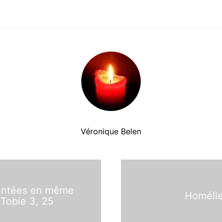
Véronique Belen
sentées en même
Homélie
 Tobie 3, 25