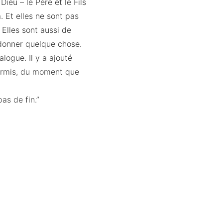
ieu – le Père et le Fils
. Et elles ne sont pas
 Elles sont aussi de
rdonner quelque chose.
logue. Il y a ajouté
permis, du moment que
pas de fin.”