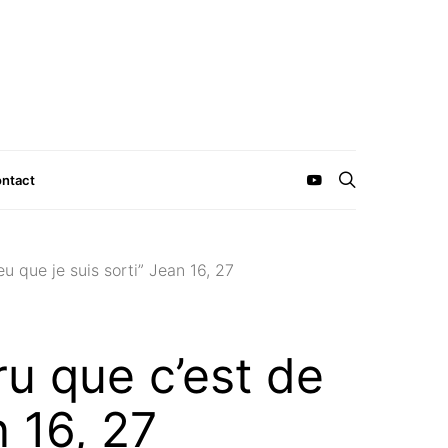
ntact
u que je suis sorti” Jean 16, 27
u que c’est de
n 16, 27