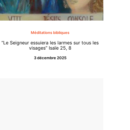
«Tenez-
Méditations bibliques
ce jo
“Le Seigneur essuiera les larmes sur tous les
comme u
visages” Isaïe 25, 8
les habi
3 décembre 2025