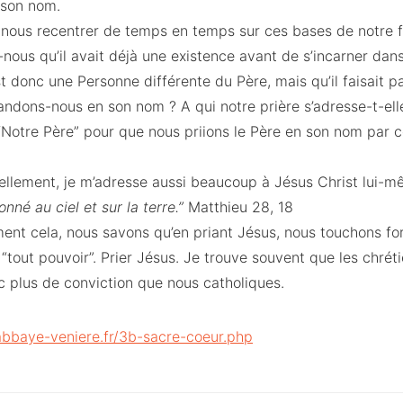
 son nom.
 nous recentrer de temps en temps sur ces bases de notre f
ous qu’il avait déjà une existence avant de s’incarner dans l
st donc une Personne différente du Père, mais qu’il faisait p
ns-nous en son nom ? A qui notre prière s’adresse-t-elle
“Notre Père” pour que nous priions le Père en son nom par 
nellement, je m’adresse aussi beaucoup à Jésus Christ lui-
nné au ciel et sur la terre.”
Matthieu 28, 18
ent cela, nous savons qu’en priant Jésus, nous touchons f
 “tout pouvoir”. Prier Jésus. Je trouve souvent que les chréti
c plus de conviction que nous catholiques.
/abbaye-veniere.fr/3b-sacre-coeur.php