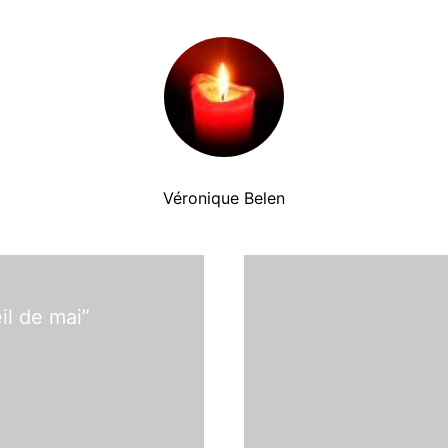
Véronique Belen
il de mai”