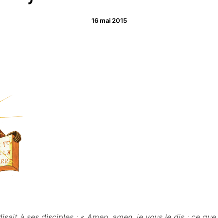
16 mai 2015
isait à ses disciples : « Amen, amen, je vous le dis : ce q