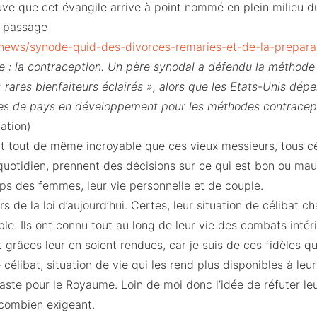
uve que cet évangile arrive à point nommé en plein milieu du
ce passage
/news/synode-quid-des-divorces-remaries-et-de-la-prepara
e : la contraception. Un père synodal a défendu la méthode
rares bienfaiteurs éclairés », alors que les Etats-Unis dépe
nes de pays en développement pour les méthodes contracept
tation)
ait tout de même incroyable que ces vieux messieurs, tous cé
quotidien, prennent des décisions sur ce qui est bon ou mau
rps des femmes, leur vie personnelle et de couple.
s de la loi d’aujourd’hui. Certes, leur situation de célibat c
uable. Ils ont connu tout au long de leur vie des combats inté
grâces leur en soient rendues, car je suis de ces fidèles q
élibat, situation de vie qui les rend plus disponibles à leur
ste pour le Royaume. Loin de moi donc l’idée de réfuter leu
 combien exigeant.