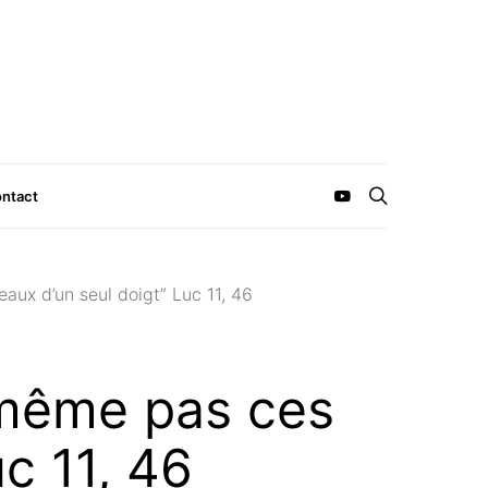
ntact
ux d’un seul doigt” Luc 11, 46
même pas ces
c 11, 46