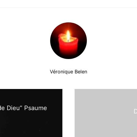
Véronique Belen
 de Dieu” Psaume
D