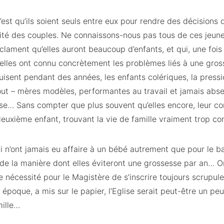
st qu’ils soient seuls entre eux pour rendre des décisions 
ité des couples. Ne connaissons-nous pas tous de ces jeune
clament qu’elles auront beaucoup d’enfants, et qui, une fois
’elles ont connu concrètement les problèmes liés à une gross
isent pendant des années, les enfants colériques, la pressio
tout – mères modèles, performantes au travail et jamais abs
asse… Sans compter que plus souvent qu’elles encore, leur c
euxième enfant, trouvant la vie de famille vraiment trop c
ui n’ont jamais eu affaire à un bébé autrement que pour le ba
de la manière dont elles éviteront une grossesse par an… On
te nécessité pour le Magistère de s’inscrire toujours scrupu
 époque, a mis sur le papier, l’Eglise serait peut-être un pe
mille…