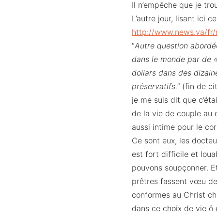
Il n’empêche que je tro
L’autre jour, lisant ici 
http://www.news.va/fr
“
Autre question abordé
dans le monde par de « 
dollars dans des dizai
préservatifs.”
(fin de ci
je me suis dit que c’ét
de la vie de couple au 
aussi intime pour le co
Ce sont eux, les docteur
est fort difficile et lo
pouvons soupçonner. Et 
prêtres fassent vœu de c
conformes au Christ cha
dans ce choix de vie ô