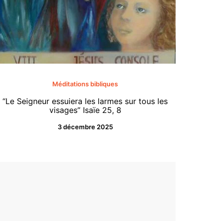
«Tenez-
Méditations bibliques
ce jo
“Le Seigneur essuiera les larmes sur tous les
comme u
visages” Isaïe 25, 8
les habi
3 décembre 2025