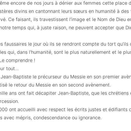
ême encore de nos jours à dénier aux femmes cette place d
ères divins en cantonnant leurs sœurs en humanité à des 
é. Ce faisant, ils travestissent l’image et le Nom de Dieu en
otre temps qui, à juste raison, ne peuvent accepter que Dieu
faussaires le jour où ils se rendront compte du tort qu’ils 
es qui, dans l’humanité, sont le plus naturellement et le p
Le comprendre !
our tout…
r Jean-Baptiste le précurseur du Messie en son premier avèn
étisé le retour du Messie en son second avènement.
mille ans ont fait décapiter Jean-Baptiste, que les chrétiens 
ercession.
00 ont accueilli avec respect les écrits justes et édifiants
rés avec mépris, condescendance ou ignorance.