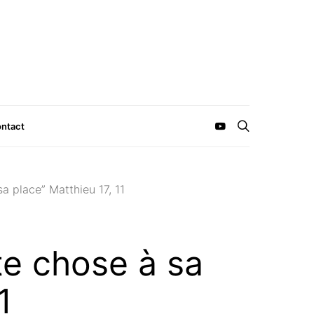
ntact
sa place” Matthieu 17, 11
te chose à sa
1