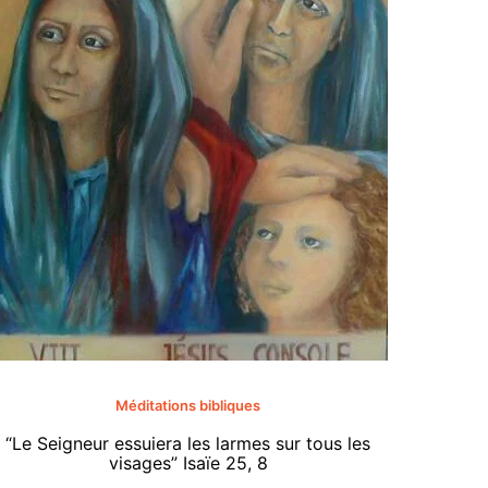
«Tenez-
Méditations bibliques
ce jo
“Le Seigneur essuiera les larmes sur tous les
comme u
visages” Isaïe 25, 8
les habi