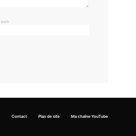
e web
Contact
Plan de site
Ma chaîne YouTube