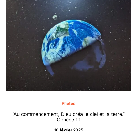
Photos
“Au commencement, Dieu créa le ciel et la terre.”
“M
Genèse 1,1
10 février 2025