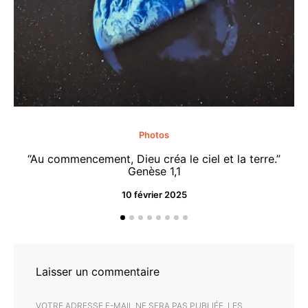
Photos
“Au commencement, Dieu créa le ciel et la terre.”
“M
Genèse 1,1
10 février 2025
Laisser un commentaire
VOTRE ADRESSE E-MAIL NE SERA PAS PUBLIÉE.
LES