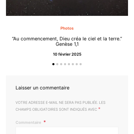
Photos
“Au commencement, Dieu créa le ciel et la terre.”
“M
Genèse 1,1
10 février 2025
Laisser un commentaire
VOTRE ADRESSE E-MAIL NE SERA PAS PUBLIÉE.
LES
*
CHAMPS OBLIGATOIRES SONT INDIQUÉS AVEC
Commentaire