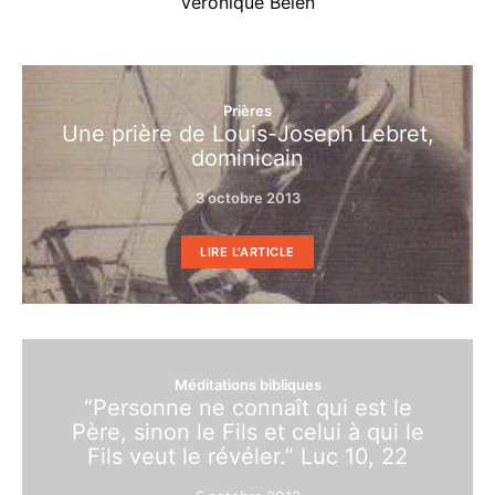
Véronique Belen
Prières
Une prière de Louis-Joseph Lebret,
dominicain
3 octobre 2013
LIRE L'ARTICLE
Méditations bibliques
“Personne ne connaît qui est le
Père, sinon le Fils et celui à qui le
Fils veut le révéler.” Luc 10, 22