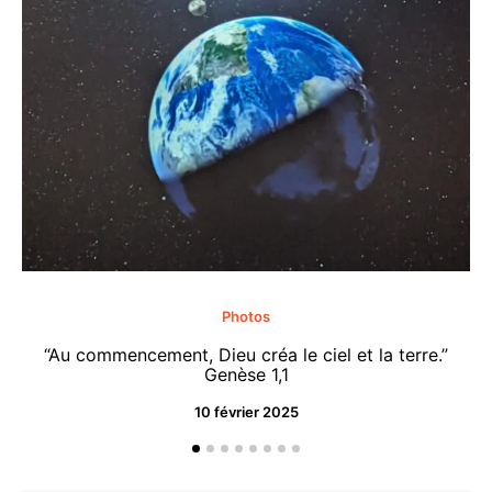
Photos
“Au commencement, Dieu créa le ciel et la terre.”
“M
Genèse 1,1
10 février 2025