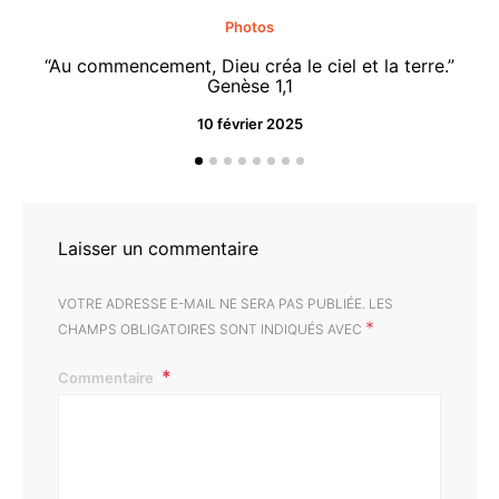
Photos
“Au commencement, Dieu créa le ciel et la terre.”
“M
Genèse 1,1
10 février 2025
Laisser un commentaire
VOTRE ADRESSE E-MAIL NE SERA PAS PUBLIÉE.
LES
*
CHAMPS OBLIGATOIRES SONT INDIQUÉS AVEC
Commentaire