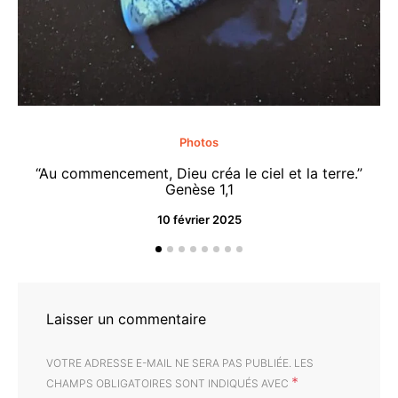
Photos
“Au commencement, Dieu créa le ciel et la terre.”
“M
Genèse 1,1
10 février 2025
Laisser un commentaire
VOTRE ADRESSE E-MAIL NE SERA PAS PUBLIÉE.
LES
*
CHAMPS OBLIGATOIRES SONT INDIQUÉS AVEC