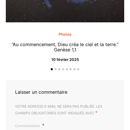
Photos
“Au commencement, Dieu créa le ciel et la terre.”
“M
Genèse 1,1
10 février 2025
Laisser un commentaire
VOTRE ADRESSE E-MAIL NE SERA PAS PUBLIÉE.
LES
*
CHAMPS OBLIGATOIRES SONT INDIQUÉS AVEC
Commentaire