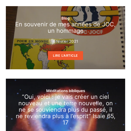
Blog
En souvenir de mes années de JOC,
un hommage
6 février 2021
LIRE L'ARTICLE
Méditations bibliques
“Oui, voici : je vais créer un ciel
nouveau et une terre nouvelle, on
ne se souviendra plus du passé, il
ne reviendra plus à l’esprit” Isaïe 65,
17