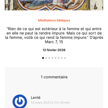
Méditations bibliques
“Rien de ce qui est extérieur à la femme et qui entre
en elle ne peut la rendre impure. Mais ce qui sort de
la femme, voilà ce qui rend la femme impure.” D’après
Marc 7, 15
12 février 2026
“O
d
1 commentaire
dit :
Lenté
13 mars 2021 à 11 h 18 min