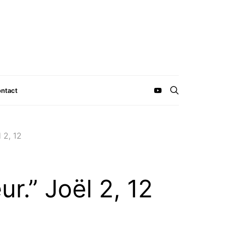
ntact
 2, 12
r.” Joël 2, 12