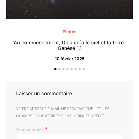
Photos
“Au commencement, Dieu créa le ciel et la terre.”
“M
Genèse 1,1
10 février 2025
Laisser un commentaire
VOTRE ADRESSE E-MAIL NE SERA PAS PUBLIÉE.
LES
*
CHAMPS OBLIGATOIRES SONT INDIQUÉS AVEC
Commentaire