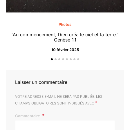
Photos
“Au commencement, Dieu créa le ciel et la terre.”
“M
Genèse 1,1
10 février 2025
Laisser un commentaire
VOTRE ADRESSE E-MAIL NE SERA PAS PUBLIÉE.
LES
*
CHAMPS OBLIGATOIRES SONT INDIQUÉS AVEC
Commentaire