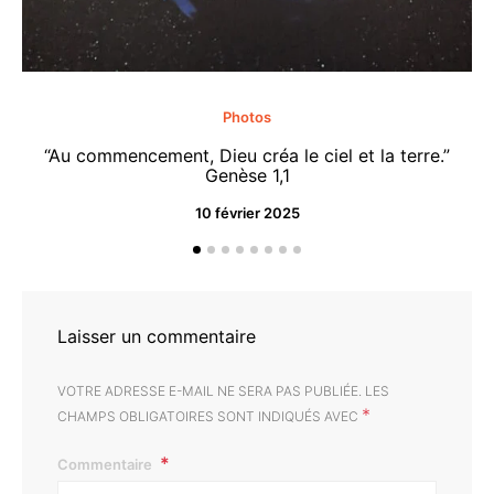
Photos
“Au commencement, Dieu créa le ciel et la terre.”
“M
Genèse 1,1
10 février 2025
Laisser un commentaire
VOTRE ADRESSE E-MAIL NE SERA PAS PUBLIÉE.
LES
*
CHAMPS OBLIGATOIRES SONT INDIQUÉS AVEC
Commentaire