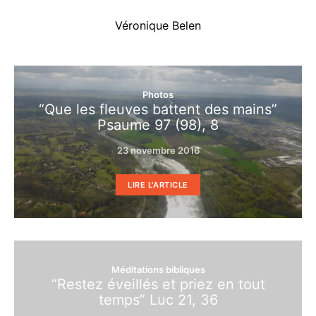
Véronique Belen
Photos
“Que les fleuves battent des mains”
Psaume 97 (98), 8
23 novembre 2016
LIRE L'ARTICLE
Méditations bibliques
“Restez éveillés et priez en tout
temps” Luc 21, 36