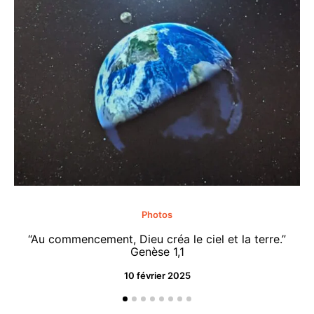
Photos
“Au commencement, Dieu créa le ciel et la terre.”
“M
Genèse 1,1
10 février 2025