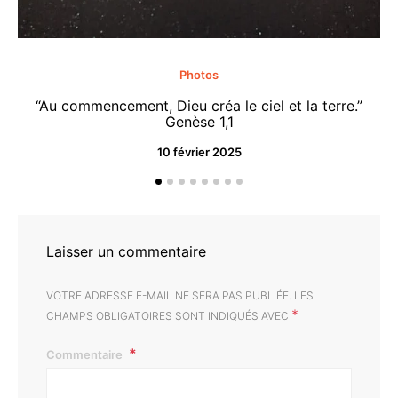
Photos
“Au commencement, Dieu créa le ciel et la terre.”
“M
Genèse 1,1
10 février 2025
Laisser un commentaire
VOTRE ADRESSE E-MAIL NE SERA PAS PUBLIÉE.
LES
*
CHAMPS OBLIGATOIRES SONT INDIQUÉS AVEC
Commentaire