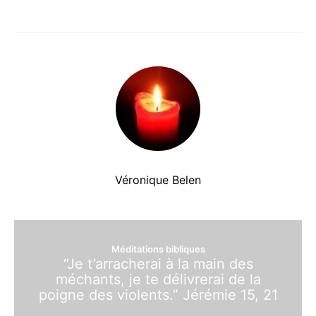
Véronique Belen
Méditations bibliques
“Je t’arracherai à la main des
méchants, je te délivrerai de la
poigne des violents.” Jérémie 15, 21