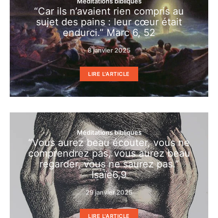
Méditations bibliques
“Car ils n’avaient rien compris au
sujet des pains : leur cœur était
endurci.” Marc 6, 52
8 janvier 2025
LIRE L'ARTICLE
Méditations bibliques
“Vous aurez beau écouter, vous ne
comprendrez pas, vous aurez beau
regarder, vous ne saurez pas.”
Isaïe6,9
29 janvier 2025
LIRE L'ARTICLE