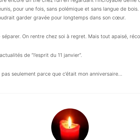
re encore un thé chez l’un en regardant l’incroyable défilé d
éunis, pour une fois, sans polémique et sans langue de bois
 voudrait garder gravée pour longtemps dans son cœur.
 séparer. On rentre chez soi à regret. Mais tout apaisé, réco
ctualités de “l’esprit du 11 janvier”.
Et pas seulement parce que c’était mon anniversaire…