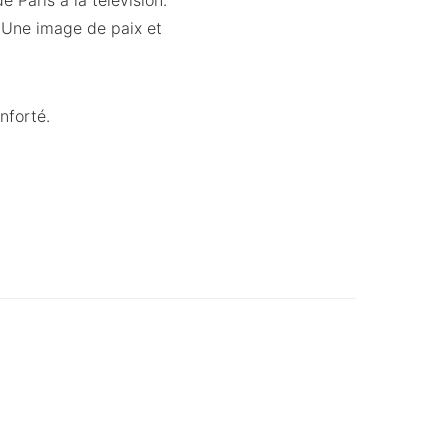
e Paris à la télévision.
. Une image de paix et
nforté.