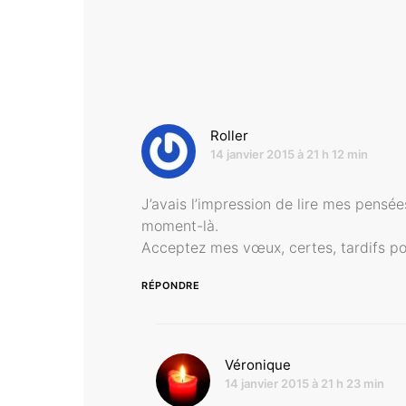
dit :
Roller
14 janvier 2015 à 21 h 12 min
J’avais l’impression de lire mes pensée
moment-là.
Acceptez mes vœux, certes, tardifs pou
RÉPONDRE
dit :
Véronique
14 janvier 2015 à 21 h 23 min