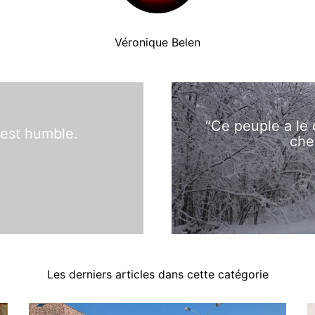
Véronique Belen
“Ce peuple a le 
 est humble.
che
Les derniers articles dans cette catégorie