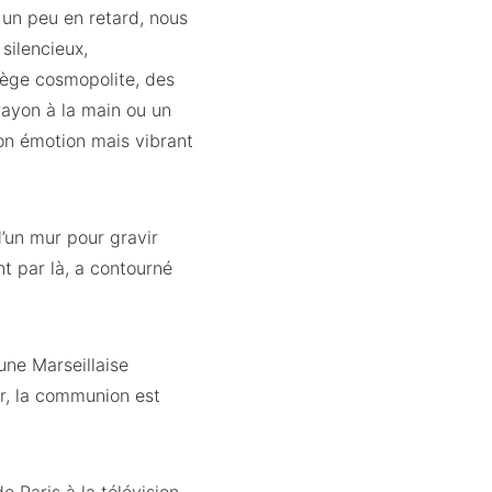
 un peu en retard, nous
silencieux,
tège cosmopolite, des
rayon à la main ou un
son émotion mais vibrant
d’un mur pour gravir
t par là, a contourné
une Marseillaise
er, la communion est