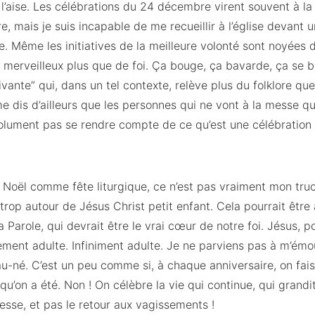
l’aise. Les célébrations du 24 décembre virent souvent à la f
re, mais je suis incapable de me recueillir à l’église devant 
. Même les initiatives de la meilleure volonté sont noyées d
 merveilleux plus que de foi. Ça bouge, ça bavarde, ça se 
ivante” qui, dans un tel contexte, relève plus du folklore qu
me dis d’ailleurs que les personnes qui ne vont à la messe qu
olument pas se rendre compte de ce qu’est une célébration r
 : Noël comme fête liturgique, ce n’est pas vraiment mon truc
trop autour de Jésus Christ petit enfant. Cela pourrait être
 Parole, qui devrait être le vrai cœur de notre foi. Jésus, po
ement adulte. Infiniment adulte. Je ne parviens pas à m’ém
u-né. C’est un peu comme si, à chaque anniversaire, on fai
u’on a été. Non ! On célèbre la vie qui continue, qui grandit
esse, et pas le retour aux vagissements !