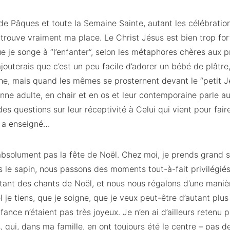
ude Pâques et toute la Semaine Sainte, autant les célébrati
 trouve vraiment ma place. Le Christ Jésus est bien trop f
e je songe à “l’enfanter”, selon les métaphores chères aux p
’ajouterais que c’est un peu facile d’adorer un bébé de plâtr
he, mais quand les mêmes se prosternent devant le “petit Jé
nne adulte, en chair et en os et leur contemporaine parle au
des questions sur leur réceptivité à Celui qui vient pour fair
s a enseigné…
 absolument pas la fête de Noël. Chez moi, je prends grand 
 le sapin, nous passons des moments tout-à-fait privilégiés 
ant des chants de Noël, et nous nous régalons d’une manièr
je tiens, que je soigne, que je veux peut-être d’autant plu
ance n’étaient pas très joyeux. Je n’en ai d’ailleurs retenu
s, qui, dans ma famille, en ont toujours été le centre – pas 