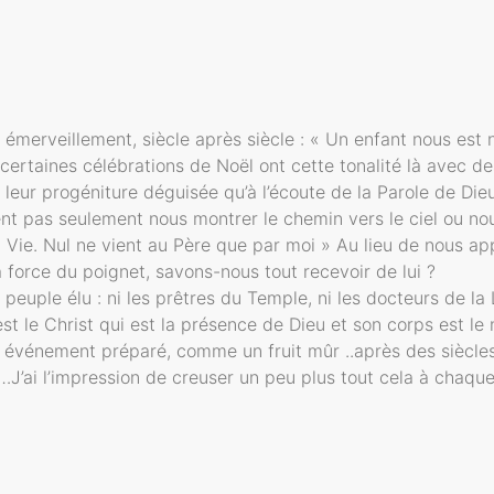
 émerveillement, siècle après siècle : « Un enfant nous est 
rtaines célébrations de Noël ont cette tonalité là avec des 
 leur progéniture déguisée qu’à l’écoute de la Parole de Dieu.
ient pas seulement nous montrer le chemin vers le ciel ou nous
 la Vie. Nul ne vient au Père que par moi » Au lieu de nous a
 force du poignet, savons-nous tout recevoir de lui ?
euple élu : ni les prêtres du Temple, ni les docteurs de la 
st le Christ qui est la présence de Dieu et son corps est l
vénement préparé, comme un fruit mûr ..après des siècles
’ai l’impression de creuser un peu plus tout cela à chaque N