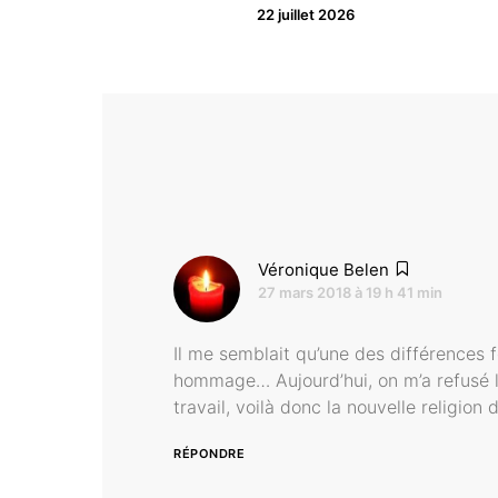
22 juillet 2026
dit :
Véronique Belen
27 mars 2018 à 19 h 41 min
Il me semblait qu’une des différences f
hommage… Aujourd’hui, on m’a refusé le
travail, voilà donc la nouvelle religion 
RÉPONDRE