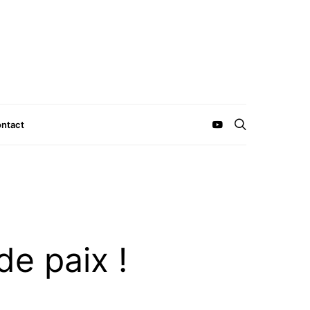
ntact
de paix !