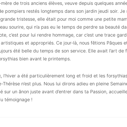
d-mère de trois anciens élèves, veuve depuis quelques année
e pompiers restés longtemps dans son jardin jeudi soir. Je 
 grande tristesse, elle était pour moi comme une petite ma
au sourire, qui n’a pas eu le temps de perdre sa beauté dans
te, c’est pour lui rendre hommage, car c’est une trace gar
 artistiques et appropriés. Ce jour-là, nous fêtions Pâques
ujours été belle du temps de son service. Elle avait l’art de f
rsythias bien avant le printemps.
’hiver a été particulièrement long et froid et les forsythias
e-Thérèse n’est plus. Nous lui dirons adieu en pleine Semaine
 sur un ânon juste avant d’entrer dans ta Passion, accueille
ndu témoignage !