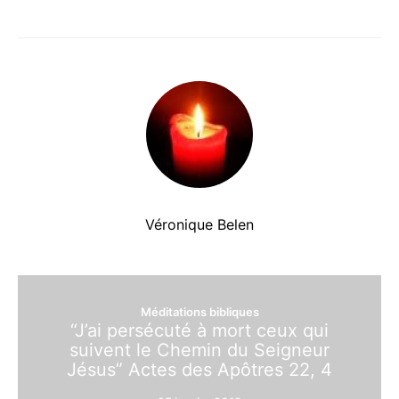
Véronique Belen
Méditations bibliques
“J’ai persécuté à mort ceux qui
suivent le Chemin du Seigneur
Jésus” Actes des Apôtres 22, 4