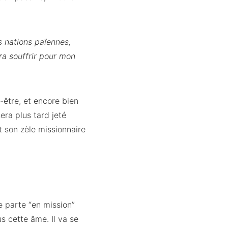
s nations païennes,
udra souffrir pour mon
n-être, et encore bien
era plus tard jeté
et son zèle missionnaire
e parte “en mission”
s cette âme. Il va se