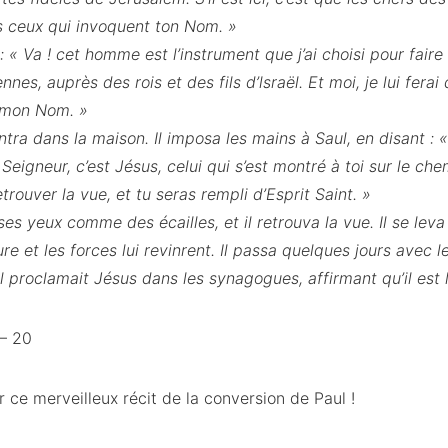
us ceux qui invoquent ton Nom. »
t : « Va ! cet homme est l’instrument que j’ai choisi pour fai
nes, auprès des rois et des fils d’lsraël. Et moi, je lui ferai 
r mon Nom. »
tra dans la maison. Il imposa les mains à Saul, en disant : «
 Seigneur, c’est Jésus, celui qui s’est montré à toi sur le ch
retrouver la vue, et tu seras rempli d’Esprit Saint. »
s yeux comme des écailles, et il retrouva la vue. Il se leva 
iture et les forces lui revinrent. Il passa quelques jours avec
il proclamait Jésus dans les synagogues, affirmant qu’il est l
 – 20
sur ce merveilleux récit de la conversion de Paul !