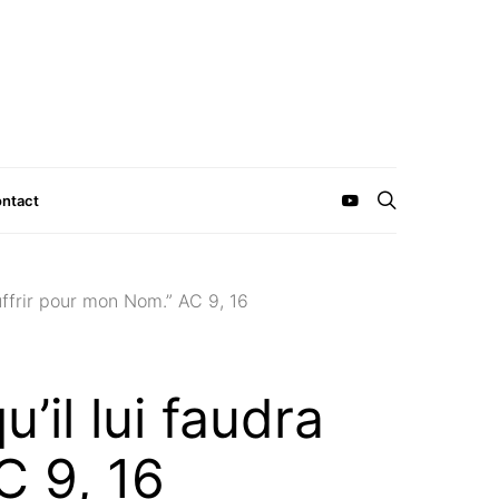
ntact
souffrir pour mon Nom.” AC 9, 16
u’il lui faudra
C 9, 16