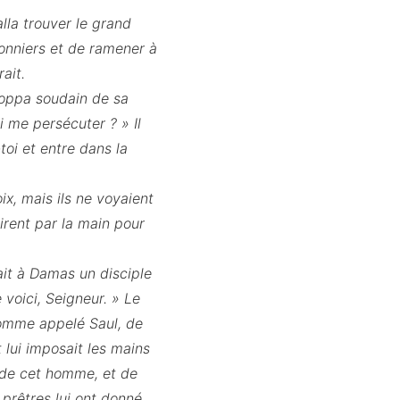
alla trouver le grand
sonniers et de ramener à
ait.
loppa soudain de sa
oi me persécuter ? » Il
toi et entre dans la
ix, mais ils ne voyaient
prirent par la main pour
vait à Damas un disciple
 voici, Seigneur. » Le
 homme appelé Saul, de
t lui imposait les mains
r de cet homme, et de
s prêtres lui ont donné