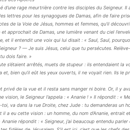
é d’une rage meurtrière contre les disciples du Seigneur. Il 
es lettres pour les synagogues de Damas, afin de faire pri
ptes de la Voie de Jésus, hommes et femmes, qu’il découvrir
e et approchait de Damas, une lumière venant du ciel l’enve
e, et il entendit une voix qui lui disait : « Saul, Saul, pourqu
 Seigneur ? — Je suis Jésus, celui que tu persécutes. Relève-
 tu dois faire. »
 s’étaient arrêtés, muets de stupeur : ils entendaient la vo
et, bien qu’il eût les yeux ouverts, il ne voyait rien. Ils le 
fut privé de la vue et il resta sans manger ni boire. Or, il y a
ision, le Seigneur l’appela : « Ananie ! » Il répondit : « Me
e-toi, va dans la rue Droite, chez Jude : tu demanderas un
 et il a eu cette vision : un homme, du nom d’Ananie, entrait e
 » Ananie répondit : « Seigneur, j’ai beaucoup entendu parle
à tes fidèles de Jérusalem. S’il est ici, c’est que les chefs de