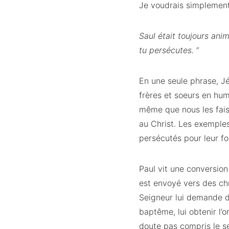
Je voudrais simplement 
Saul était toujours ani
tu persécutes.
”
En une seule phrase, Jé
frères et soeurs en huma
même que nous les faiso
au Christ. Les exemple
persécutés pour leur foi
Paul vit une conversion 
est envoyé vers des chré
Seigneur lui demande dan
baptême, lui obtenir l’
doute pas compris le se