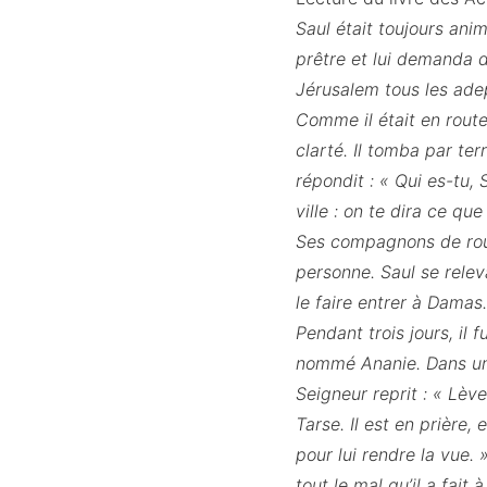
Saul était toujours anim
prêtre et lui demanda d
Jérusalem tous les ade
Comme il était en rout
clarté. Il tomba par terr
répondit : « Qui es-tu,
ville : on te dira ce que
Ses compagnons de route
personne. Saul se releva 
le faire entrer à Damas.
Pendant trois jours, il 
nommé Ananie. Dans une v
Seigneur reprit : « Lèv
Tarse. Il est en prière,
pour lui rendre la vue.
tout le mal qu’il a fait 