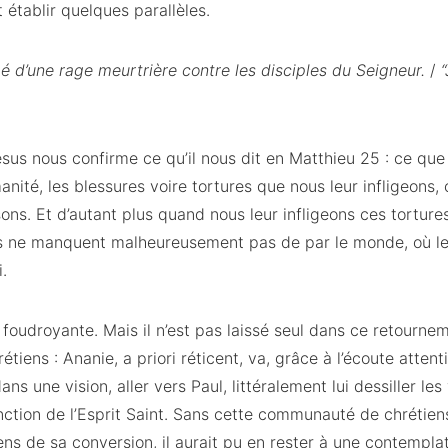
établir quelques parallèles.
mé d’une rage meurtrière contre les disciples du Seigneur.
/
sus nous confirme ce qu’il nous dit en Matthieu 25 : ce que
nité, les blessures voire tortures que nous leur infligeons, c
ns. Et d’autant plus quand nous leur infligeons ces tortures
s ne manquent malheureusement pas de par le monde, où le
.
foudroyante. Mais il n’est pas laissé seul dans ce retourneme
tiens : Ananie, a priori réticent, va, grâce à l’écoute attent
s une vision, aller vers Paul, littéralement lui dessiller les
onction de l’Esprit Saint. Sans cette communauté de chrétiens
ns de sa conversion, il aurait pu en rester à une contemplati