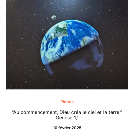
Photos
“Au commencement, Dieu créa le ciel et la terre.”
“M
Genèse 1,1
10 février 2025