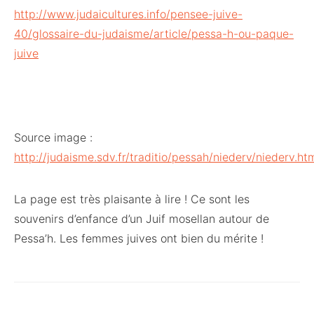
http://www.judaicultures.info/pensee-juive-
40/glossaire-du-judaisme/article/pessa-h-ou-paque-
juive
Source image :
http://judaisme.sdv.fr/traditio/pessah/niederv/niederv.ht
La page est très plaisante à lire ! Ce sont les
souvenirs d’enfance d’un Juif mosellan autour de
Pessa’h. Les femmes juives ont bien du mérite !