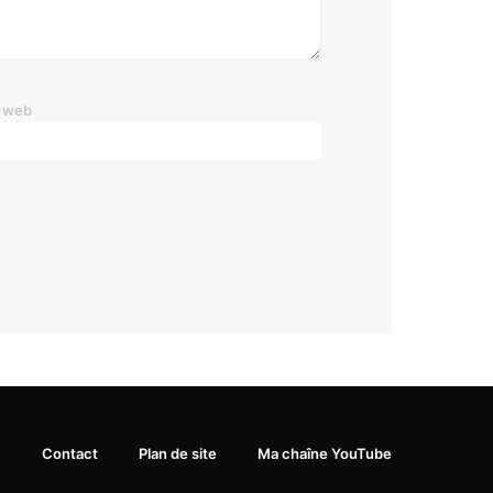
e web
Contact
Plan de site
Ma chaîne YouTube