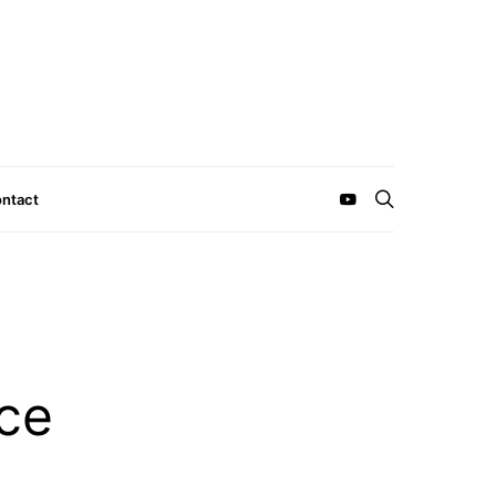
ntact
nce