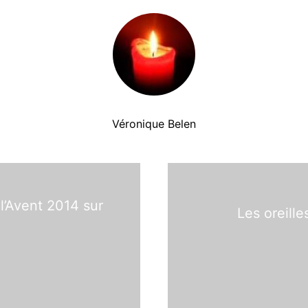
Véronique Belen
’Avent 2014 sur
Les oreill