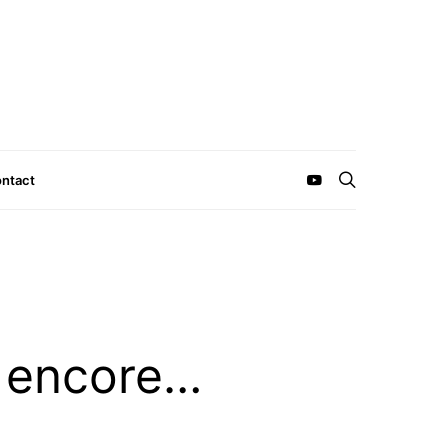
ntact
t encore…