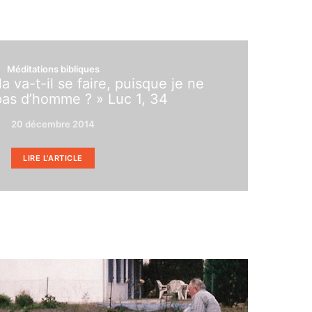
Méditations bibliques
 va-t-il se faire, puisque je ne
pas d’homme ? » Luc 1, 34
20 décembre 2014
LIRE L'ARTICLE