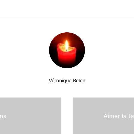
Véronique Belen
ons
Aimer la t