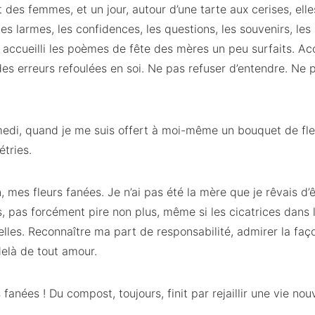
 des femmes, et un jour, autour d’une tarte aux cerises, elle
les larmes, les confidences, les questions, les souvenirs, le
accueilli les poèmes de fête des mères un peu surfaits. Accu
 des erreurs refoulées en soi. Ne pas refuser d’entendre. Ne 
amedi, quand je me suis offert à moi-même un bouquet de fle
étries.
, mes fleurs fanées. Je n’ai pas été la mère que je rêvais d’
s, pas forcément pire non plus, même si les cicatrices dans 
lles. Reconnaître ma part de responsabilité, admirer la faço
elà de tout amour.
anées ! Du compost, toujours, finit par rejaillir une vie nou