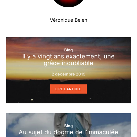
Véronique Belen
Blog
Il y a vingt ans exactement, une
grâce inoubliable
2 décembre 2019
LIRE L'ARTICLE
Blog
Au sujet du dogme de l’Immaculée