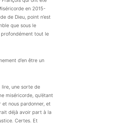
e François qui ont été
Miséricorde en 2015-
de de Dieu, point n’est
emble que sous le
s profondément tout le
ermement d’en être un
lire, une sorte de
me miséricorde, qu’étant
r et nous pardonner, et
it déjà avoir part à la
ustice. Certes. Et