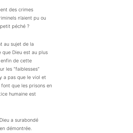
ment des crimes
riminels n’aient pu ou
petit péché ?
 au sujet de la
e que Dieu est au plus
 enfin de cette
r les “faiblesses”
y a pas que le viol et
i font que les prisons en
tice humaine est
e Dieu a surabondé
bien démontrée.