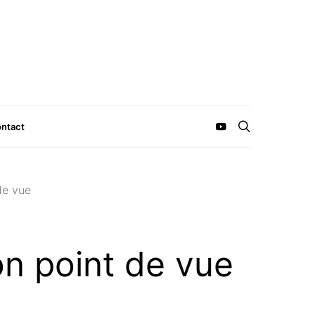
ntact
de vue
on point de vue