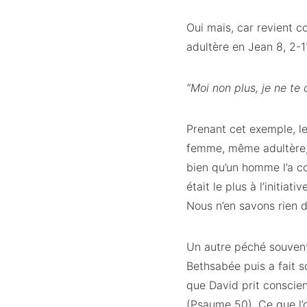
Oui mais, car revient 
adultère en Jean 8, 2-1
“Moi non plus, je ne te
Prenant cet exemple, le
femme, même adultère, n
bien qu’un homme l’a co
était le plus à l’initia
Nous n’en savons rien d
Un autre péché souvent 
Bethsabée puis a fait s
que David prit conscie
(Psaume 50). Ce que l’