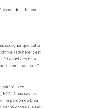
l’épisode de la femme
ais souligner que cette
ommis l’adultère, c’est
ile ? Lequel des deux
pour l’homme adultère ?
’adultère avec
1, 1-27). Nous savons
ion le pardon de Dieu
t péché contre Dieu et