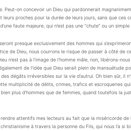
ce. Peut-on concevoir un Dieu qui pardonnerait magnanime
et leurs proches pour la durée de leurs jours, sans que ces c
’une faute majeure, qui n’est pas une “chute” ou un simple 
 seront presque exclusivement des hommes qui s’exprimeront
stice de Dieu, nous courrons le risque de passer à côté de c
eu n’est pas à l’image de l’homme mâle, non, libérons-nous
 également de l’idée que Dieu serait plein de mansuétude pou
es dégâts irréversibles sur la vie d’autrui. Oh bien sûr, il n’
ette multiplicité de délits, crimes, trafics et escroqueries qu
e bien plus d’hommes que de femmes, quand toutefois la jus
 rendre attentifs mes lecteurs au fait que la miséricorde d
christianisme à travers la personne du Fils, qui nous l’a si 