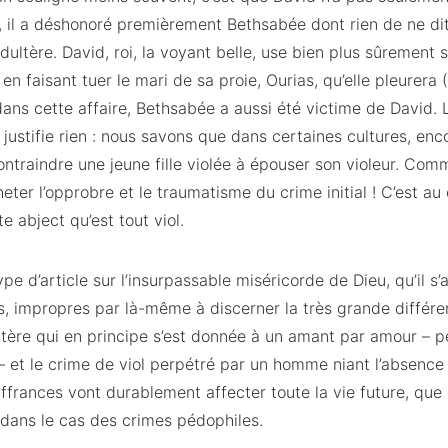
t, il a déshonoré premièrement Bethsabée dont rien de ne dit 
ltère. David, roi, la voyant belle, use bien plus sûrement su
en faisant tuer le mari de sa proie, Ourias, qu’elle pleurera (2
ans cette affaire, Bethsabée a aussi été victime de David. Le
justifie rien : nous savons que dans certaines cultures, enco
ontraindre une jeune fille violée à épouser son violeur. Com
eter l’opprobre et le traumatisme du crime initial ! C’est au
te abject qu’est tout viol.
ype d’article sur l’insurpassable miséricorde de Dieu, qu’il s
, impropres par là-même à discerner la très grande différen
ère qui en principe s’est donnée à un amant par amour – peu
– et le crime de viol perpétré par un homme niant l’absenc
uffrances vont durablement affecter toute la vie future, qu
t dans le cas des crimes pédophiles.