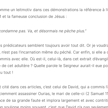
comme un leitmotiv dans ces démonstrations la référence à 
1 et la fameuse conclusion de Jésus :
 condamne pas. Va, et désormais ne pèche plus.”
s prédicateurs semblent toujours avoir tout dit. Or je voudr
’est pas l’incarnation même du péché. Car enfin, si elle a c
mmis avec elle. Où est-il, celui-là, dans cet extrait d’évang
tive de cet adultère ? Quelle parole le Seigneur aurait-il eue 
u tout !
cité dans ces articles, c’est celui de David, qui a commis l
ciemment assassiner Ourias, le mari de celle-ci (2 Samuel 1
nce de sa grande faute et implora largement et avec contrit
on souligne moins souvent, c’est que David n’a pas seulemen