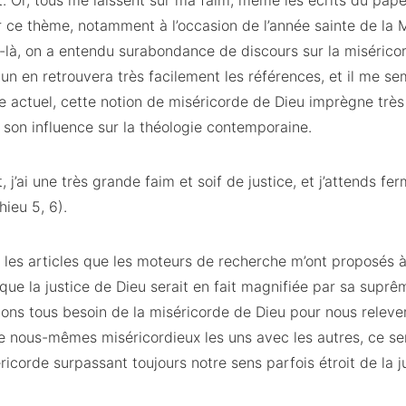
ent. Or, tous me laissent sur ma faim, même les écrits du pap
r ce thème, notamment à l’occasion de l’année sainte de la 
-là, on a entendu surabondance de discours sur la miséricor
cun en retrouvera très facilement les références, et il me s
e actuel, cette notion de miséricorde de Dieu imprègne trè
 son influence sur la théologie contemporaine.
 j’ai une très grande faim et soif de justice, et j’attends f
hieu 5, 6).
s les articles que les moteurs de recherche m’ont proposés à 
 que la justice de Dieu serait en fait magnifiée par sa suprê
ons tous besoin de la miséricorde de Dieu pour nous releve
 nous-mêmes miséricordieux les uns avec les autres, ce sera
ricorde surpassant toujours notre sens parfois étroit de la j