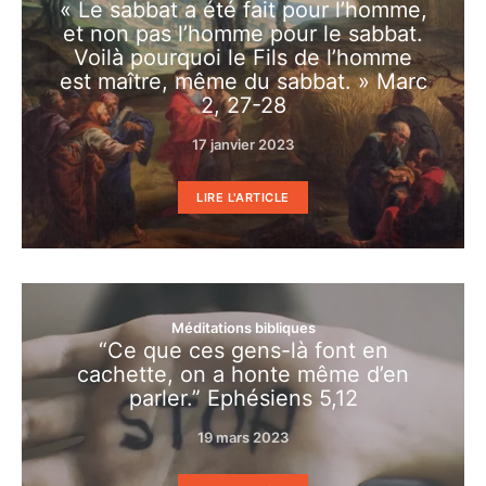
« Le sabbat a été fait pour l’homme,
et non pas l’homme pour le sabbat.
Voilà pourquoi le Fils de l’homme
est maître, même du sabbat. » Marc
2, 27-28
17 janvier 2023
LIRE L'ARTICLE
Méditations bibliques
“Ce que ces gens-là font en
cachette, on a honte même d’en
parler.” Ephésiens 5,12
19 mars 2023