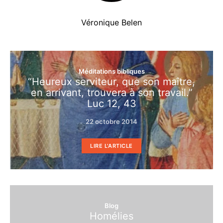
Véronique Belen
Méditations bibliques
“Heureux serviteur, que son maître,
en arrivant, trouvera à son travail.”
Luc 12, 43
22 octobre 2014
LIRE L'ARTICLE
Blog
Homélies