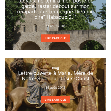
“Je vais me tenir à mon poste de
garde, rester debout sur mon
rempart, guetter ce que Dieu me
dira” Habacuc 2, 1
11 août 2018
LIRE L'ARTICLE
Blog
Lettre ouverte à Marie, Mère de
Notre-Seigneur Jésus-Christ
14 août 2018
LIRE L'ARTICLE