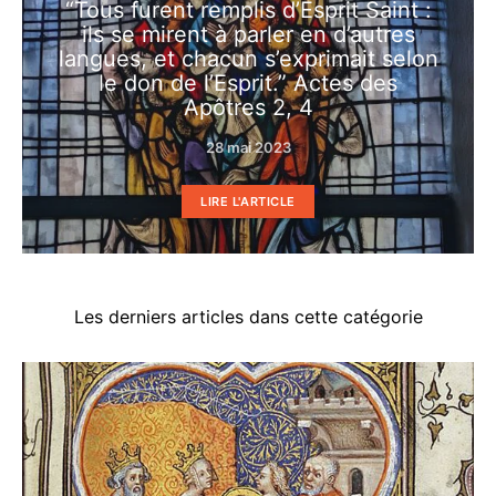
“Tous furent remplis d’Esprit Saint :
ils se mirent à parler en d’autres
langues, et chacun s’exprimait selon
le don de l’Esprit.” Actes des
Apôtres 2, 4
28 mai 2023
LIRE L'ARTICLE
Les derniers articles dans cette catégorie