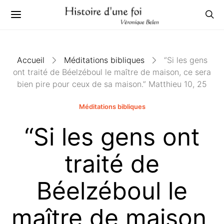
Accueil
Méditations bibliques
“Si les gens
ont traité de Béelzéboul le maître de maison, ce sera
bien pire pour ceux de sa maison.” Matthieu 10, 25
Méditations bibliques
“Si les gens ont
traité de
Béelzéboul le
maître de maison,