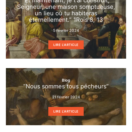
“Et maintenant, je t’ai construit,
Seigneur, une maison somptueuse,
un lieu où tu habiteras
éternellement.” 1Rois 8, 13
5 février 2024
LIRE L'ARTICLE
Blog
“Nous sommes tous pécheurs”
21 février 2024
LIRE L'ARTICLE