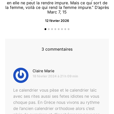
en elle ne peut la rendre impure. Mais ce qui sort de
la femme, voilà ce qui rend la femme impure.” D’après
Marc 7, 15
12 février 2026
“O
d
3 commentaires
dit :
Claire Marie
18 février 2024 à 21 h 09 min
Le calendrier vous pèse et le calendrier laïc
avec ses rites aussi ses fetes idiotes ne vous
choque pas. En Grėce nous vivons au rythme
de l’ancien calendrier orthodoxe alors c’est