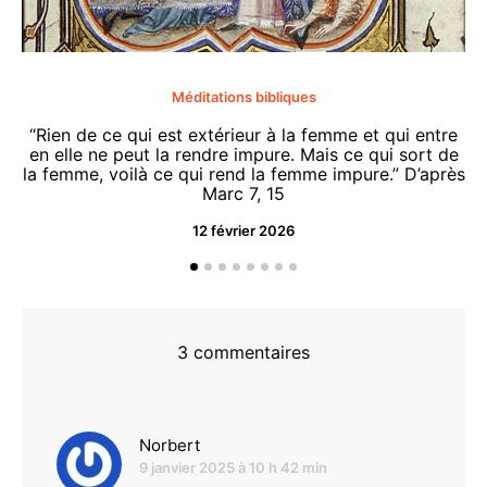
Méditations bibliques
“Rien de ce qui est extérieur à la femme et qui entre
en elle ne peut la rendre impure. Mais ce qui sort de
la femme, voilà ce qui rend la femme impure.” D’après
Marc 7, 15
12 février 2026
“O
d
3 commentaires
dit :
Norbert
9 janvier 2025 à 10 h 42 min