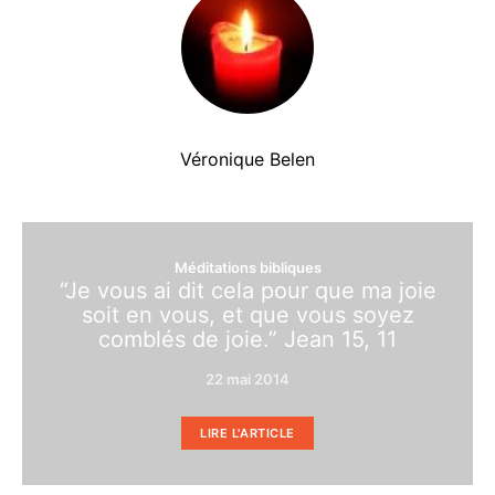
Véronique Belen
Méditations bibliques
“Je vous ai dit cela pour que ma joie
soit en vous, et que vous soyez
comblés de joie.” Jean 15, 11
22 mai 2014
LIRE L'ARTICLE