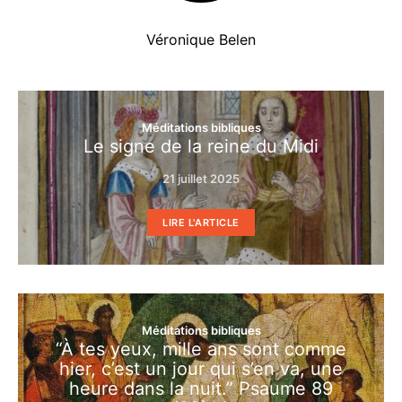
Véronique Belen
Méditations bibliques
Le signe de la reine du Midi
21 juillet 2025
LIRE L'ARTICLE
Méditations bibliques
“À tes yeux, mille ans sont comme
hier, c’est un jour qui s’en va, une
heure dans la nuit.” Psaume 89