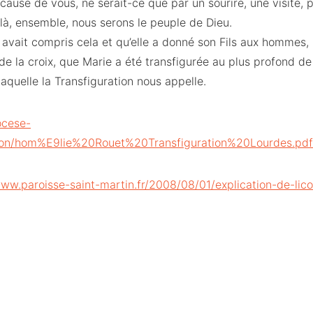
cause de vous, ne serait-ce que par un sourire, une visite, 
à, ensemble, nous serons le peuple de Dieu.
e avait compris cela et qu’elle a donné son Fils aux hommes, p
de la croix, que Marie a été transfigurée au plus profond de 
 laquelle la Transfiguration nous appelle.
ocese-
tion/hom%E9lie%20Rouet%20Transfiguration%20Lourdes.pdf
www.paroisse-saint-martin.fr/2008/08/01/explication-de-lic