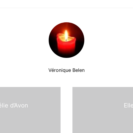
Véronique Belen
lie d’Avon
Ell