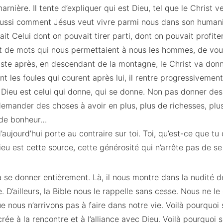
rnière. Il tente d’expliquer qui est Dieu, tel que le Christ ve
ussi comment Jésus veut vivre parmi nous dans son humani
it Celui dont on pouvait tirer parti, dont on pouvait profiter.
nt de mots qui nous permettaient à nous les hommes, de voul
ste après, en descendant de la montagne, le Christ va donne
les foules qui courent après lui, il rentre progressivement
 Dieu est celui qui donne, qui se donne. Non pas donner des
emander des choses à avoir en plus, plus de richesses, plu
 de bonheur…
d’aujourd’hui porte au contraire sur toi. Toi, qu’est-ce que 
ieu est cette source, cette générosité qui n’arrête pas de se
à se donner entièrement. Là, il nous montre dans la nudité de 
. D’ailleurs, la Bible nous le rappelle sans cesse. Nous ne l
e nous n’arrivons pas à faire dans notre vie. Voilà pourquoi
rée à la rencontre et à l’alliance avec Dieu. Voilà pourquoi s