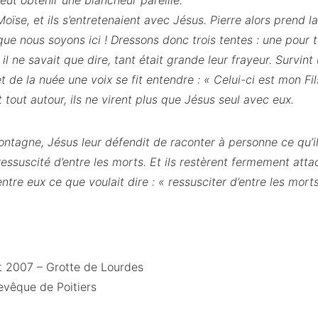
eut obtenir une blancheur pareille.
oïse, et ils s’entretenaient avec Jésus. Pierre alors prend la
 que nous soyons ici ! Dressons donc trois tentes : une pour 
, il ne savait que dire, tant était grande leur frayeur. Survint
t de la nuée une voix se fit entendre : « Celui-ci est mon Fi
 tout autour, ils ne virent plus que Jésus seul avec eux.
ntagne, Jésus leur défendit de raconter à personne ce qu’il
 ressuscité d’entre les morts. Et ils restèrent fermement att
tre eux ce que voulait dire : « ressusciter d’entre les morts
t 2007 – Grotte de Lourdes
evêque de Poitiers