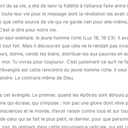
l de sa vie, a été de tenir la fidélité à l’alliance faite entr
toute leur vie pour le message dont la révélation les avait c
e que cette source de vie qui ne garde rien pour elle-même
C’est-à-dire pour notre vie.
n seul exemple: le jeune homme riche (Luc 18, 18-23). Il avait
t tout fait. Mais il découvrait que cela ne le rendait pas vivan
ours, donne, vends tes biens, distribue-les aux pauvres en 
moi. Tu vivras pour toujours». C’est justement ce qu’il ne fa
l’évangile est cette rencontre du jeune homme riche. Il veut 
andre. Le contraire même de Dieu.
s cet évangile. Le premier, quand les Apôtres sont éblouis pa
ire qui écrase, qui s’impose ; non pas une gloire dont rêve p
nsciences et le monde, d’avoir raison contre tous et sur tout
 de celui qui se fait le plus petit, le dernier, pour que perso
t pas. Ils rentrent dans cette impuissance radicale, qui est