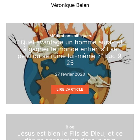
Véronique Belen
Méditations bibliques
“Quel avantage un homme aura-t-il
à gagner le monde entier, s’il se
perd ou se ruine lui-même ?” Luc 9,
25
27 février 2020
LIRE L'ARTICLE
Blog
Jésus est bien le Fils de Dieu, et ce