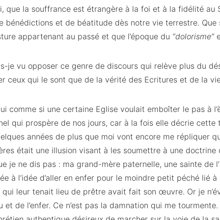
, que la souffrance est étrangère à la foi et à la fidélité au
bénédictions et de béatitude dès notre vie terrestre. Que s
sture appartenant au passé et que l’époque du
“dolorisme”
e
s-je vu opposer ce genre de discours qui relève plus du dés
r ceux qui le sont que de la vérité des Ecritures et de la vie
ui comme si une certaine Eglise voulait emboîter le pas à l’
 qui prospère de nos jours, car à la fois elle décrie cette
uelques années de plus que moi vont encore me répliquer qu
res était une illusion visant à les soumettre à une doctrine 
e je ne dis pas : ma grand-mère paternelle, une sainte de l’h
sée à l’idée d’aller en enfer pour le moindre petit péché lié à 
qui leur tenait lieu de prêtre avait fait son œuvre. Or je n
u et de l’enfer. Ce n’est pas la damnation qui me tourmente
hrétien authentique désireux de marcher sur la voie de la sa