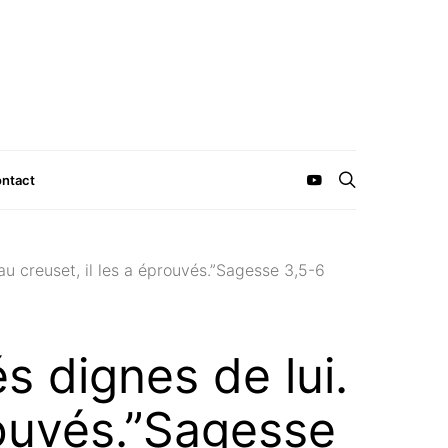
ntact
 au creuset, il les a éprouvés.”Sagesse 3,5-6
és dignes de lui.
rouvés.”Sagesse