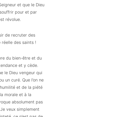
 Seigneur et que le Dieu
ouffrir pour et par
st révolue.
ir de recruter des
 réelle des saints !
ère du bien-être et du
 tendance et y cède.
e le Dieu vengeur qui
ou un curé. Que l’on ne
umilité et de la piété
la morale et à la
’évoque absolument pas
. Je veux simplement
inteté, ce n’est pas de