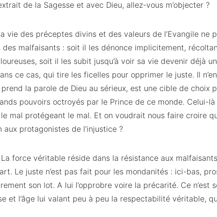
xtrait de la Sagesse et avec Dieu, allez-vous m’objecter ?
a vie des préceptes divins et des valeurs de l’Evangile ne p
des malfaisants : soit il les dénonce implicitement, récoltan
oureuses, soit il les subit jusqu’à voir sa vie devenir déjà un
ans ce cas, qui tire les ficelles pour opprimer le juste. Il n
l prend la parole de Dieu au sérieux, est une cible de choix p
grands pouvoirs octroyés par le Prince de ce monde. Celui-là 
, le mal protégeant le mal. Et on voudrait nous faire croire 
n aux protagonistes de l’injustice ?
 La force véritable réside dans la résistance aux malfaisants
rt. Le juste n’est pas fait pour les mondanités : ici-bas, pro
rement son lot. A lui l’opprobre voire la précarité. Ce n’est
e et l’âge lui valant peu à peu la respectabilité véritable, q