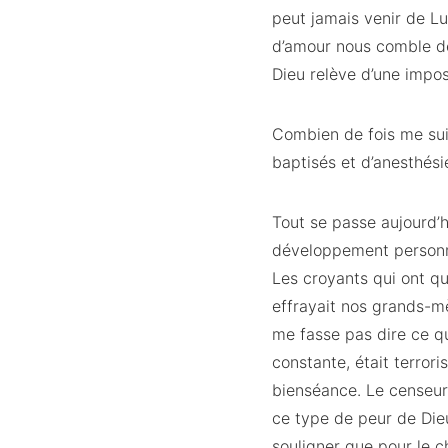
peut jamais venir de Lui
d’amour nous comble de 
Dieu relève d’une impo
Combien de fois me sui
baptisés et d’anesthésie
Tout se passe aujourd’h
développement personnel
Les croyants qui ont q
effrayait nos grands-mè
me fasse pas dire ce qu
constante, était terrori
bienséance. Le censeur 
ce type de peur de Die
souligner que pour le c