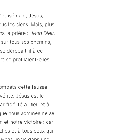
 Gethsémani, Jésus,
us les siens. Mais, plus
ns la prière :
“Mon Dieu,
 sur tous ses chemins,
se dérobait-il à ce
t se profilaient-elles
ombats cette fausse
vérité. Jésus est le
ar fidélité à Dieu et à
s que nous sommes ne se
et notre victoire : car
elles et à tous ceux qui
ci-bas, mais dans une