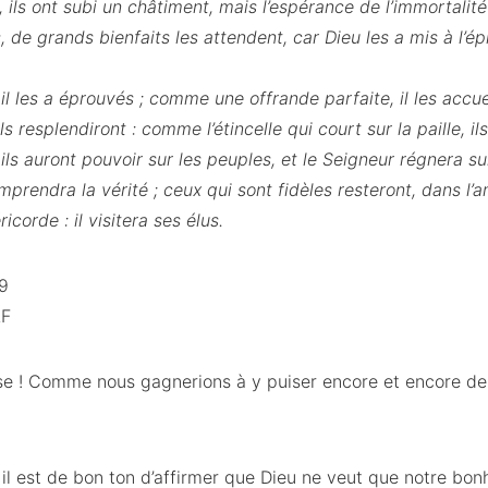
ls ont subi un châtiment, mais l’espérance de l’immortalité
, de grands bienfaits les attendent, car Dieu les a mis à l’é
l les a éprouvés ; comme une offrande parfaite, il les accuei
ls resplendiront : comme l’étincelle qui court sur la paille, il
, ils auront pouvoir sur les peuples, et le Seigneur régnera su
mprendra la vérité ; ceux qui sont fidèles resteront, dans l’a
icorde : il visitera ses élus.
-9
LF
se ! Comme nous gagnerions à y puiser encore et encore des
, il est de bon ton d’affirmer que Dieu ne veut que notre bon