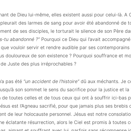
nt de Dieu lui-même, elles existent aussi pour celui-là. A
 pleurait des larmes de sang pour avoir été abandonné de to
ment de ses disciples, le torturait le silence de son Père da
as-tu abandonné ?”
Pourquoi ce Dieu qui l’avait accompagné
it que vouloir servir et rendre audible par ses contemporains 
us douloureux de son existence ? Pourquoi souffrance et mor
 de Juste des plus irréprochables ?
n’a pas été
“un accident de l’histoire”
dû aux méchants. Je c
usqu’à son sommet le sens du sacrifice pour la justice et la 
 de toutes celles et de tous ceux qui ont à souffrir ici-bas p
us est l’Agneau sacrifié, pour que jamais plus ses brebi
t de leur holocauste personnel. Jésus est notre consolation 
ne éclatante résurrection, alors le Ciel est promis à toutes c
as, aimant et souffrant avec lui, parfois sans récompense i