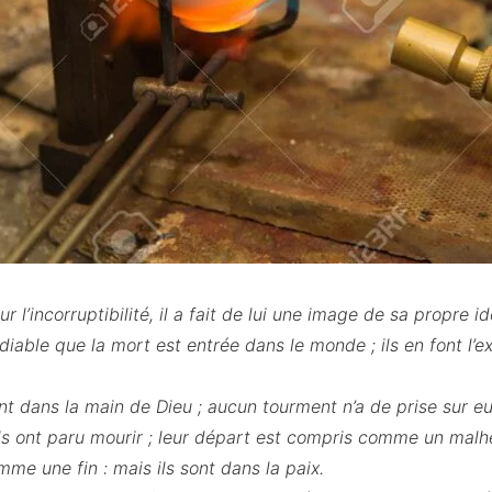
 l’incorruptibilité, il a fait de lui une image de sa propre id
 diable que la mort est entrée dans le monde ; ils en font l’
t dans la main de Dieu ; aucun tourment n’a de prise sur eu
ils ont paru mourir ; leur départ est compris comme un malh
mme une fin : mais ils sont dans la paix.