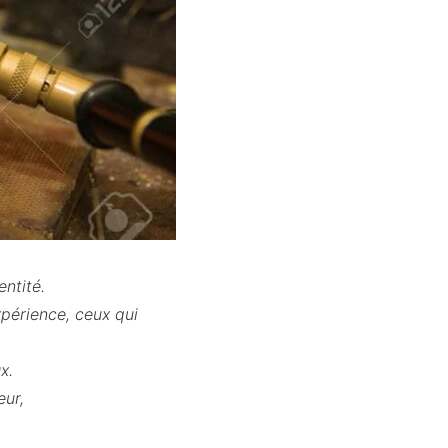
entité.
expérience, ceux qui
x.
eur,