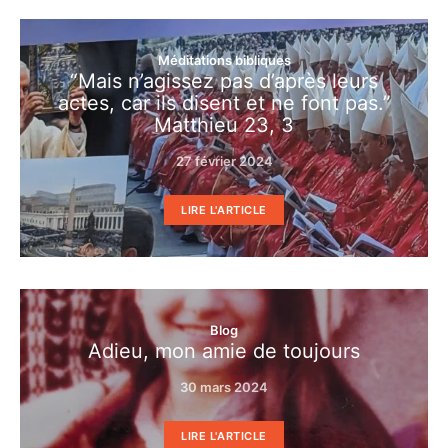
Méditations bibliques
“Mais n’agissez pas d’après leurs
actes, car ils disent et ne font pas.”
Matthieu 23, 3
27 février 2024
LIRE L'ARTICLE
Blog
Adieu, mon amie de toujours
30 mars 2024
LIRE L'ARTICLE