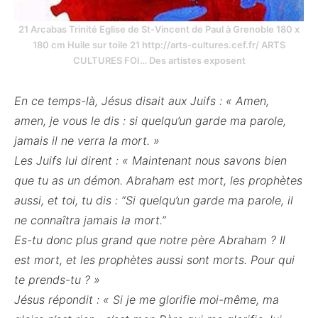
21 Arcabas Trinité Eglise de St-Vincent de Paul à Grenoble 180 x
180 cm Huile sur toile 21 http://arts-cultures.cef.fr/ ARTS
CULTURES FOI… Des artistes exposent
En ce temps-là, Jésus disait aux Juifs : « Amen,
amen, je vous le dis : si quelqu’un garde ma parole,
jamais il ne verra la mort. »
Les Juifs lui dirent : « Maintenant nous savons bien
que tu as un démon. Abraham est mort, les prophètes
aussi, et toi, tu dis : “Si quelqu’un garde ma parole, il
ne connaîtra jamais la mort.”
Es-tu donc plus grand que notre père Abraham ? Il
est mort, et les prophètes aussi sont morts. Pour qui
te prends-tu ? »
Jésus répondit : « Si je me glorifie moi-même, ma