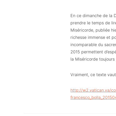
En ce dimanche de la D
prendre le temps de lir
Miséricorde, publiée hi
richesse immense et por
incomparable du sacreme
2015 permettent d’espé
la Miséricorde toujour
Vraiment, ce texte vaut 
http://w2.vatican.va/c
francesco_bolla_201504