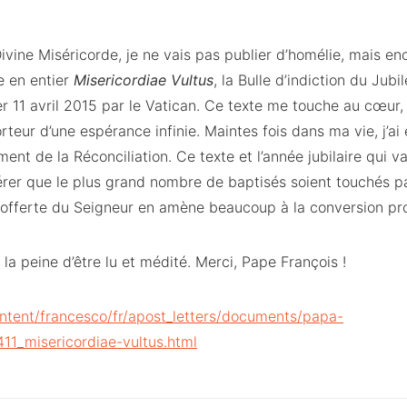
ivine Miséricorde, je ne vais pas publier d’homélie, mais e
e en entier
Misericordiae Vultus
, la Bulle d’indiction du Jubi
er 11 avril 2015 par le Vatican. Ce texte me touche au cœur, 
teur d’une espérance infinie. Maintes fois dans ma vie, j’ai
nt de la Réconciliation. Ce texte et l’année jubilaire qui v
rer que le plus grand nombre de baptisés soient touchés pa
s offerte du Seigneur en amène beaucoup à la conversion p
la peine d’être lu et médité. Merci, Pape François !
ontent/francesco/fr/apost_letters/documents/papa-
11_misericordiae-vultus.html