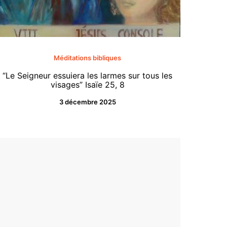
«Tenez-
Méditations bibliques
ce jo
“Le Seigneur essuiera les larmes sur tous les
comme u
visages” Isaïe 25, 8
les habi
3 décembre 2025